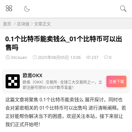
首页
区块链
文章正文
0.1个比特币能卖钱么_01个比特币可以出
售吗
btcxuan
2025年08月05日 13:06
237
0
欧易OKX
注册下载
欧易（OKX）交易所 - 全球三大交易所之一，立
即注册可领50 USDT数币盲盒！
这篇文章将聚焦 0.1个比特币能卖钱么 展开探讨，同时也
会对紧密相关的 01个比特币可以出售吗 进行清晰阐释。若
正好能帮你解决当下的困惑，欢迎关注本站，接下来就让
我们正式开始吧！