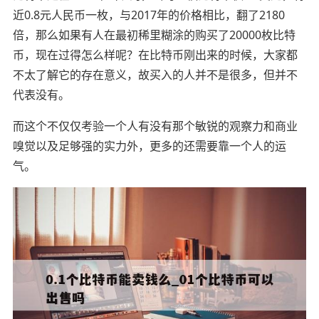
近0.8元人民币一枚，与2017年的价格相比，翻了2180
倍，那么如果有人在最初稀里糊涂的购买了20000枚比特
币，现在过得怎么样呢？在比特币刚出来的时候，大家都
不太了解它的存在意义，故买入的人并不是很多，但并不
代表没有。
而这个不仅仅考验一个人有没有那个敏锐的观察力和商业
嗅觉以及足够强的实力外，更多的还需要靠一个人的运
气。