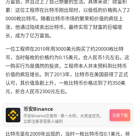
万富翁，并且过上了自己想要的生活。具体来说：财富积
累：这位工程师在比特币刚出现时，以极低的价格购入了2
0000枚比特币。随着比特币市场的繁荣和价值的疯狂上
涨，他通过陆续卖出比特币，最终实现了财富的巨幅增
长，成为了亿万富翁。
一位工程师在2010年用3000美元购买了约20000枚比特
币，当时每枚的价格约为0.15美元，合人民币1元左右。这
一购买行为是偶然的投资，工程师本人并未预料到比特币
价值的疯狂增长。到了2013年，比特币在美国获得了正式
认可，其价值急剧上升，一枚比特币价格达到了约350美
元，折合人民币2300元左右。
币安Binance
注册下载
币安Binance交易所 - 第一大所，大资金优先，
立即注册享受新人福利
比特币是在2009年出现的，当时一枚比特币仅0.1美元，将