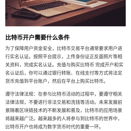
比特币开户需要什么条件
为了保障用户资金安全，比特币交易平台通常要求用户进
行实名认证。按照平台提示，上传身份证正反面照片等相
关资料，完成实名认证。充值与购买比特币 完成开户和实
名认证后，你可以通过银行转账、在线支付等方式将法定
货币充值到平台账户，然后在平台上购买比特币。
遵守法律法规：在参与比特币活动的过程中，要遵守相关
法律法规，不要进行非法交易和洗钱等活动。未来发展前
景随着区块链技术的不断发展和普及，比特币的应用场景
将越来越广泛。越来越多的人将参与到比特币的世界中，
比特币开户也将成为数字货币时代的重要一环。