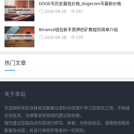
DOGE币历史最低价格_dogecoin币最新价格
2026-04-28
241
Binance钱包新手质押挖矿教程的简单介绍
2026-04-28
239
热门文章
关于本站
币选网所有区块链相关数据与资料仅供用户学习及研究之用，不构成
任何投资、法律等其他领域的建议和依据。
强烈建议您独自对内容进行研究、审查、分析和验证，谨慎使用相关
数据及内容，并自行承担所带来的一切风险。