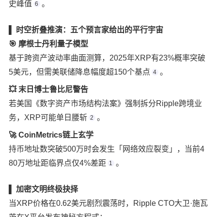
史峰值
。
6
▌ 时空折叠推演：五个预言家给出的平行宇宙
🎯 摩根士丹利量子模型
基于跨资产波动率曲面测算，2025年XRP有23%概率突破
5美元，但需美联储降息幅度超150个基点
。
4
💥 末日博士鲁比尼警告
若美国《数字资产市场结构法案》强制拆分Ripple跨境业
务，XRP可能单日腰斩
。
2
🚀 CoinMetrics链上玄学
持币地址数突破500万时会发生「网络效应裂变」，当前4
80万地址距临界点仅4%差距
。
1
▌ 加密文明终极抉择
当XRP价格在0.62美元剧烈震荡时，Ripple CTO大卫·施瓦