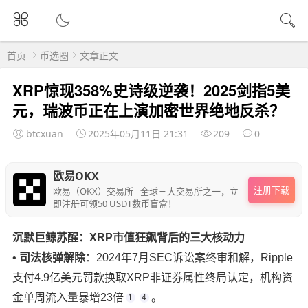
首页
币选圈
文章正文
XRP惊现358%史诗级逆袭！2025剑指5美
元，瑞波币正在上演加密世界绝地反杀？
btcxuan
2025年05月11日 21:31
209
0
欧易OKX
注册下载
欧易（OKX）交易所 - 全球三大交易所之一，立
即注册可领50 USDT数币盲盒！
沉默巨鲸苏醒：XRP市值狂飙背后的三大核动力
• ‌
司法核弹解除
‌：2024年7月SEC诉讼案终审和解，Ripple
支付4.9亿美元罚款换取XRP非证券属性终局认定，机构资
金单周流入量暴增23倍
。
1
4