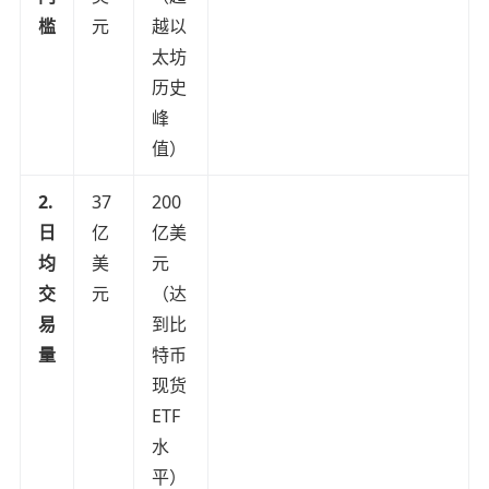
槛
元
越以
太坊
历史
峰
值）
2.
37
200
日
亿
亿美
均
美
元
交
元
（达
易
到比
量
特币
现货
ETF
水
平）