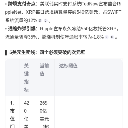
• ‌
跨境支付奇点
‌：美联储实时支付系统FedNow宣布整合Ri
ppleNet，XRP每日跨境结算量突破540亿美元，占SWIFT
系统流量的12%
。
3
5
• ‌
通缩炸弹引爆
‌：Ripple宣布永久冻结550亿枚托管XRP，
流通量骤降35%，燃烧机制使年通胀率转为-1.8%
。
2
6
▌ 5美元生死线：四个必须突破的次元壁
关
当前
达标阈值
键
值
指
标
1.
42
265
市
0
0亿
值
亿
美元
门
美
（超