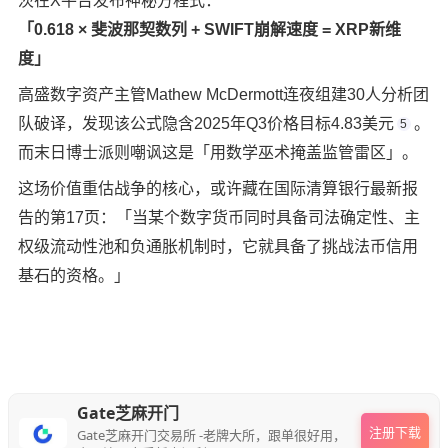
茨在X平台发布神秘方程式：
「0.618 × 斐波那契数列 + SWIFT崩解速度 = XRP新维
度」
高盛数字资产主管Mathew McDermott连夜组建30人分析团
队破译，发现该公式隐含2025年Q3价格目标4.83美元
。
5
而末日博士派则嘲讽这是「用数学巫术掩盖监管雷区」。
这场价值重估战争的核心，或许藏在国际清算银行最新报
告的第17页：「当某个数字货币同时具备司法确定性、主
权级流动性池和负通胀机制时，它就具备了挑战法币信用
基石的资格。」
Gate芝麻开门
注册下载
Gate芝麻开门交易所 -老牌大所，跟单很好用，