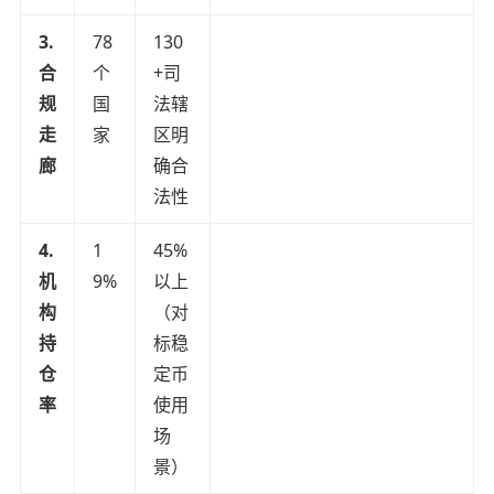
3.
78
130
合
个
+司
规
国
法辖
走
家
区明
廊
确合
法性
4.
1
45%
机
9%
以上
构
（对
持
标稳
仓
定币
率
使用
场
景）