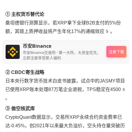
① 主权货币替代论
桑坦德银行测算显示，若XRP拿下全球B2B支付的5%份
额，其链上质押收益将产生年化17%的通缩效应
。
5
币安Binance
注册下载
币安Binance交易所 - 第一大所，大资金优先，
立即注册享受新人福利
② CBDC寄生战略
日本央行数字货币技术白皮书披露，试点中的JASMY项目
已使用XRP账本处理87万笔企业退税，TPS稳定在4500
3
。
③ 做空核武库
CryptoQuant数据显示，交易所XRP永续合约资金费率已
达-0.45%，创2021年以来最大负溢价，空头持仓量突破历