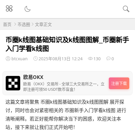
首页
币选圈
文章正文
币圈k线图基础知识及k线图图解_币圈新手
入门学看k线图
btcxuan
2025年08月13日 12:24
130
0
欧易OKX
注册下载
欧易（OKX）交易所 - 全球三大交易所之一，立
即注册可领50 USDT数币盲盒！
这篇文章将聚焦 币圈k线图基础知识及k线图图解 展开探
讨，同时也会对紧密相关的 币圈新手入门学看k线图 进行
清晰阐释。若正好能帮你解决当下的困惑，欢迎关注本
站，接下来就让我们正式开始吧！