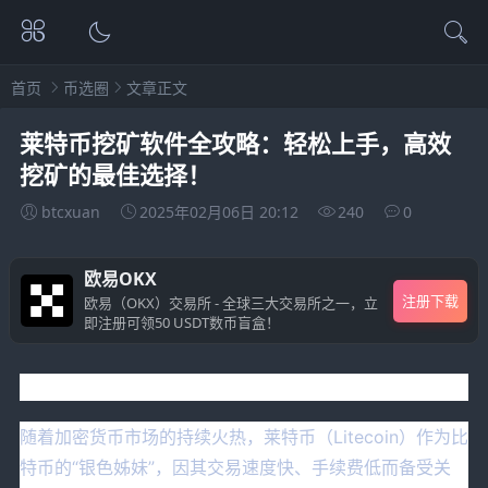
首页
币选圈
文章正文
莱特币挖矿软件全攻略：轻松上手，高效
挖矿的最佳选择！
btcxuan
2025年02月06日 20:12
240
0
欧易OKX
注册下载
欧易（OKX）交易所 - 全球三大交易所之一，立
即注册可领50 USDT数币盲盒！
引言
随着加密货币市场的持续火热，莱特币（Litecoin）作为比
特币的“银色姊妹”，因其交易速度快、手续费低而备受关