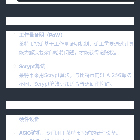
二、莱特币挖矿的基本原理
工作量证明（PoW）
莱特币挖矿基于工作量证明机制，矿工需要通过计算
能力解决复杂的哈希问题，才能获得记账权。
Scrypt算法
莱特币采用Scrypt算法，与比特币的SHA-256算法
不同，Scrypt算法更加适合普通硬件挖矿。
三、莱特币挖矿的必备条件
硬件设备
ASIC矿机
：专门用于莱特币挖矿的硬件设备。