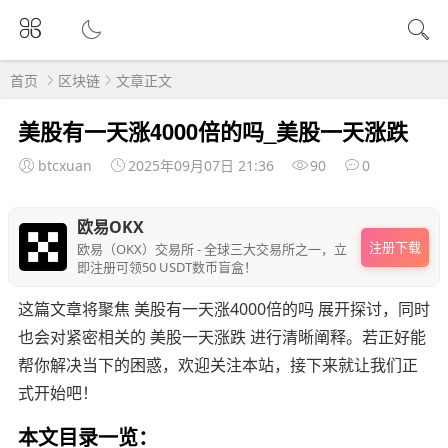
首页
区块链
文章正文
美股有一天涨4000倍的吗_美股一天涨跌
btcxuan
2025年09月07日 21:36
90
0
欧易OKX
注册下载
欧易（OKX）交易所 - 全球三大交易所之一，立
即注册可领50 USDT数币盲盒！
这篇文章将聚焦 美股有一天涨4000倍的吗 展开探讨，同时
也会对紧密相关的 美股一天涨跌 进行清晰阐释。若正好能
帮你解决当下的困惑，欢迎关注本站，接下来就让我们正
式开始吧！
本文目录一览：