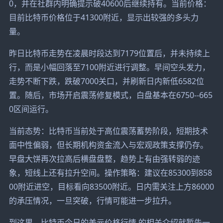
0，并在社群内明确提示破40600后继续持有。当前价格：
目前比特币价格位于41300附近，显示出较强的多头力
量。
昨日比特币走势在凌晨时段达到7179位置后，并未持续上
行，而是小幅回落至7100附近进行调整。早间空头发力，
走势不断下跌，跌破7000关口，并刷新日内新低6582位
置。随后，市场开启震荡修复模式，白盘基本在6750--665
0区间运行。
当前态势：比特币当前处于高位震荡蓄势阶段，短期技术
面中性偏弱，但长期机构资金流入与宏观政策支撑仍存。
早盘大饼再次拉高后横盘盘整，趋势上有由强转弱的迹
象，短线上还有拉升空间。操作策略：建议在85300到858
00附近进空，目标看向83500附近。日内需关注上方86000
的承压情况，一旦突破，行情可能进一步拉升。
到这里，比特币今日的美元价格行情 的相关介绍就暂告一