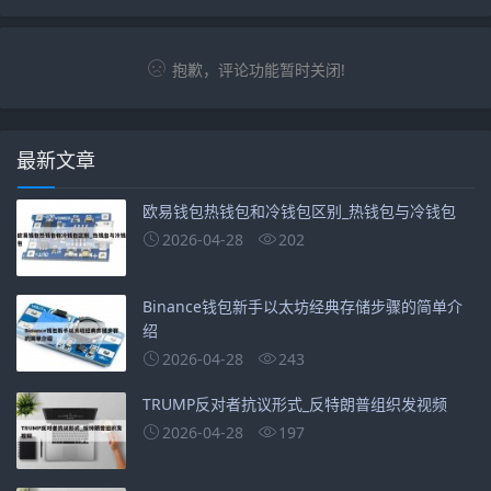
抱歉，评论功能暂时关闭!
最新文章
欧易钱包热钱包和冷钱包区别_热钱包与冷钱包
2026-04-28
202
Binance钱包新手以太坊经典存储步骤的简单介
绍
2026-04-28
243
TRUMP反对者抗议形式_反特朗普组织发视频
2026-04-28
197